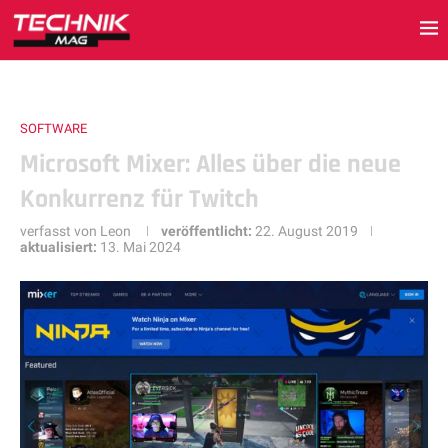
SOFTWARE
Microsoft Mixer: Alles über die neue
Konkurrenz für Twitch
verfasst von
Leon
veröffentlicht:
22. August 2019
aktualisiert:
13. Mai 2024