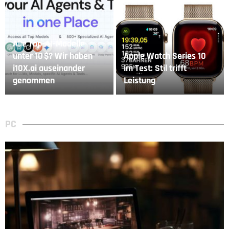
Alle Top-AI-Modelle
unter 10 $? Wir haben
Apple Watch Series 10
i10X.ai auseinander
im Test: Stil trifft
genommen
Leistung
PC