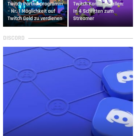
Twitch Partnerprogramm
Twitch Konto erstellen:
– Nr. 1 Möglichkeit auf
In 4 Schritten zum
Twitch Geld zu verdienen
Streamer
DISCORD