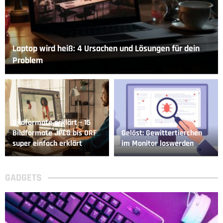
Laptop wird heiß: 4 Ursachen und Lösungen für dein
Problem
Bildformate erklärt – 15
Bildformate JPEG bis ORF
Gelöst: Gewittertierchen
super einfach erklärt
im Monitor loswerden
GADGETS