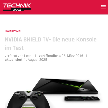
HARDWARE
NVIDIA SHIELD TV- Die neue Konsole
im Test
verfasst von
Leon
veröffentlicht:
26. März 2016
aktualisiert:
1. August 2025