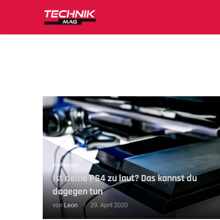
Hardware
Ist deine PS4 zu laut? Das kannst du
dagegen tun
von
Leon
29. April 2020