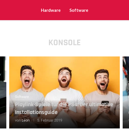
Hardware
Software
KONSOLE
Software
Playlink-Spiele für die PS4: Der ultimative
Installationsguide
von
Leon
5. Februar 2019