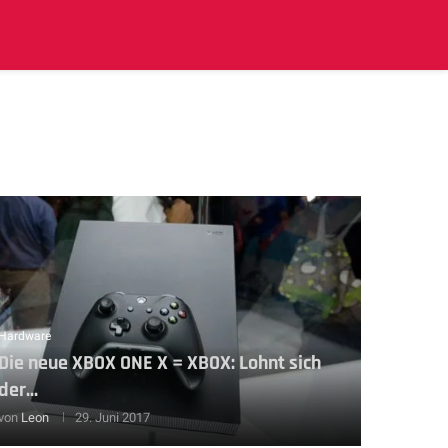
Hardware
Die neue XBOX ONE X = XBOX: Lohnt sich
der...
von
Leon
29. Juni 2017