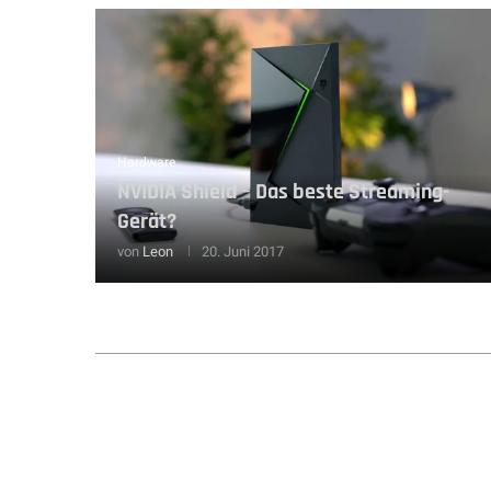
Hardware
NVIDIA Shield – Das beste Streaming-
Gerät?
von
Leon
20. Juni 2017