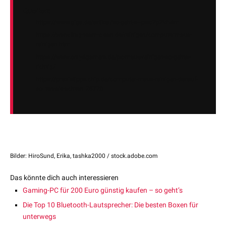
Quellen:
https://www.giga.de/artikel/so-geht-s–pwc7p29h4m
https://www.frag-team-clean.de/reinigen/computermaus-
reinigen.html
https://www.only4gamers.de/pc-maus-reinigen-so-gehts-
richtig/
https://praxistipps.chip.de/computer-maus-reinigen-darauf-
sollten-sie-achten_28720
Bilder: HiroSund, Erika, tashka2000 / stock.adobe.com
Das könnte dich auch interessieren
Gaming-PC für 200 Euro günstig kaufen – so geht’s
Die Top 10 Bluetooth-Lautsprecher: Die besten Boxen für
unterwegs