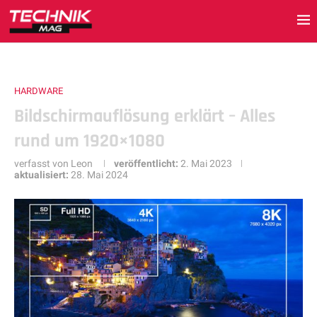
HARDWARE
Bildschirmauflösung erklärt – Alles
rund um 1920×1080
verfasst von
Leon
veröffentlicht:
2. Mai 2023
aktualisiert:
28. Mai 2024