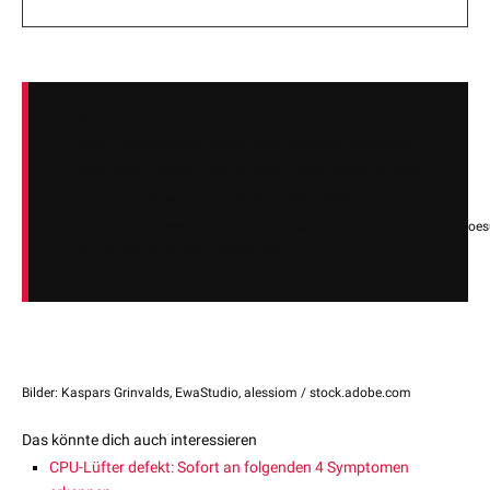
Quellen:
https://www.touchandscreen.de/bildschirmaufloesungen
https://www.wertgarantie.de/lexikon/tv/bildschirmaufloesung
https://de.wikipedia.org/wiki/Bildaufl%C3%B6sung
https://www.viewsonic.com/library/de/technologie/bildschirmaufloe
und-bildseitenverhaeltnisse-erklaert/
Bilder: Kaspars Grinvalds, EwaStudio, alessiom / stock.adobe.com
Das könnte dich auch interessieren
CPU-Lüfter defekt: Sofort an folgenden 4 Symptomen