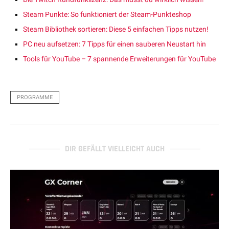
Steam Punkte: So funktioniert der Steam-Punkteshop
Steam Bibliothek sortieren: Diese 5 einfachen Tipps nutzen!
PC neu aufsetzen: 7 Tipps für einen sauberen Neustart hin
Tools für YouTube – 7 spannende Erweiterungen für YouTube
PROGRAMME
DIR GEFÄLLT VIELLEICHT AUCH