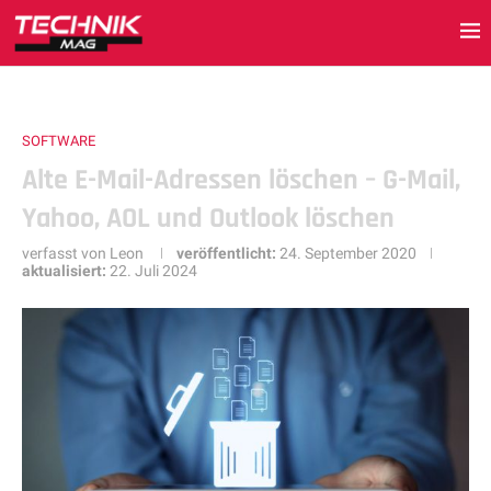
SOFTWARE
Alte E-Mail-Adressen löschen – G-Mail,
Yahoo, AOL und Outlook löschen
verfasst von
Leon
veröffentlicht:
24. September 2020
aktualisiert:
22. Juli 2024