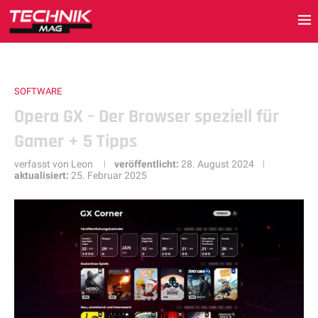
SOFTWARE
Opera GX – Der Browser speziell für
Gamer + 5 Tipps
verfasst von
Leon
veröffentlicht:
28. August 2024
aktualisiert:
25. Februar 2025