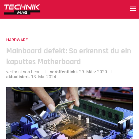
HARDWARE
Mainboard defekt: So erkennst du ein
kaputtes Motherboard
verfasst von
Leon
veröffentlicht:
29. März 2020
aktualisiert:
13. Mai 2024