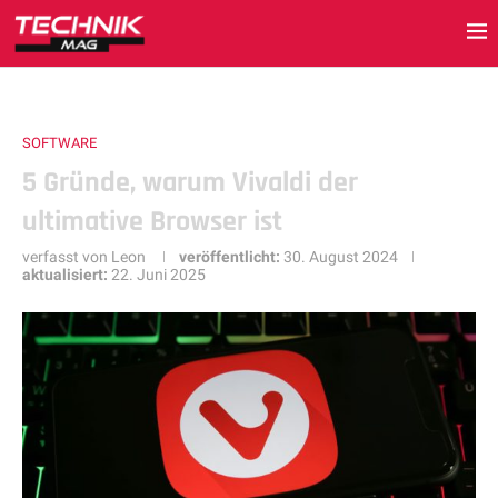
SOFTWARE
5 Gründe, warum Vivaldi der
ultimative Browser ist
verfasst von
Leon
veröffentlicht:
30. August 2024
aktualisiert:
22. Juni 2025