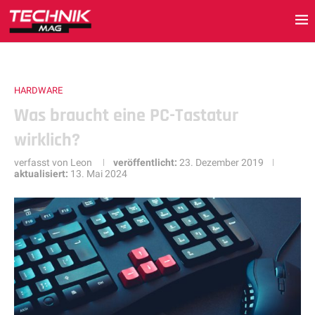
HARDWARE
Was braucht eine PC-Tastatur
wirklich?
verfasst von
Leon
veröffentlicht:
23. Dezember 2019
aktualisiert:
13. Mai 2024