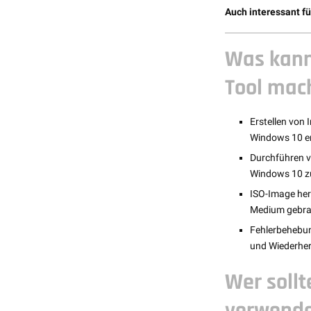
Auch interessant fü
Was kann
Tool mac
Erstellen von
Windows 10 er
Durchführen v
Windows 10 zu 
ISO-Image her
Medium gebran
Fehlerbehebun
und Wiederhe
Wer sollt
verwend