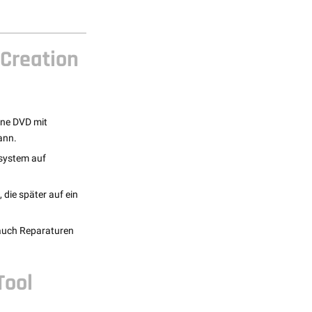
Creation
ine DVD mit
ann.
ssystem auf
die später auf ein
 auch Reparaturen
Tool