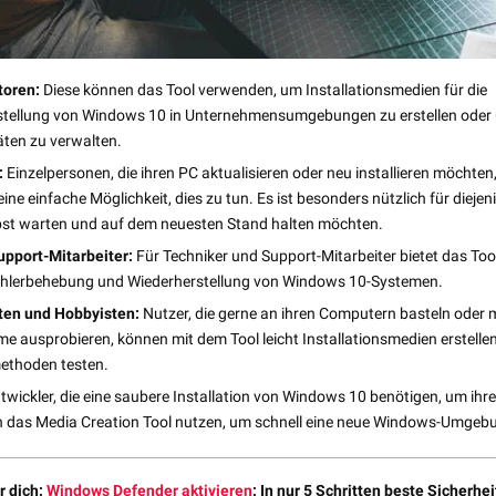
toren:
Diese können das Tool verwenden, um Installationsmedien für die
tellung von Windows 10 in Unternehmensumgebungen zu erstellen oder
ten zu verwalten.
:
Einzelpersonen, die ihren PC aktualisieren oder neu installieren möchten
eine einfache Möglichkeit, dies zu tun. Es ist besonders nützlich für diejeni
st warten und auf dem neuesten Stand halten möchten.
pport-Mitarbeiter:
Für Techniker und Support-Mitarbeiter bietet das Tool
ehlerbehebung und Wiederherstellung von Windows 10-Systemen.
ten und Hobbyisten:
Nutzer, die gerne an ihren Computern basteln oder 
me ausprobieren, können mit dem Tool leicht Installationsmedien erstelle
methoden testen.
twickler, die eine saubere Installation von Windows 10 benötigen, um i
n das Media Creation Tool nutzen, um schnell eine neue Windows-Umgebun
r dich:
Windows Defender aktivieren
: In nur 5 Schritten beste Sicherhei