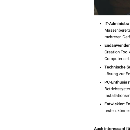
IT-Administra
Massenbereits
mehreren Gerä
Endanwender
Creation Tool 
Computer selb
Technische Su
Lösung zur F
PC-Enthusias
Betriebssyste
Installations
Entwickler:
En
testen, könne
Auch interessant fü