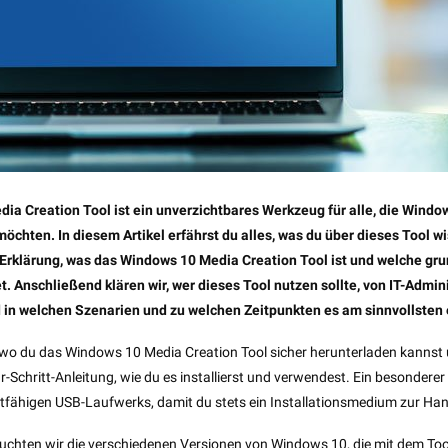
a Creation Tool ist ein unverzichtbares Werkzeug für alle, die Window
möchten. In diesem Artikel erfährst du alles, was du über dieses Tool w
 Erklärung, was das Windows 10 Media Creation Tool ist und welche g
t. Anschließend klären wir, wer dieses Tool nutzen sollte, von IT-Admini
in welchen Szenarien und zu welchen Zeitpunkten es am sinnvollsten 
, wo du das Windows 10 Media Creation Tool sicher herunterladen kannst
für-Schritt-Anleitung, wie du es installierst und verwendest. Ein besonderer
otfähigen USB-Laufwerks, damit du stets ein Installationsmedium zur Han
uchten wir die verschiedenen Versionen von Windows 10, die mit dem Tool