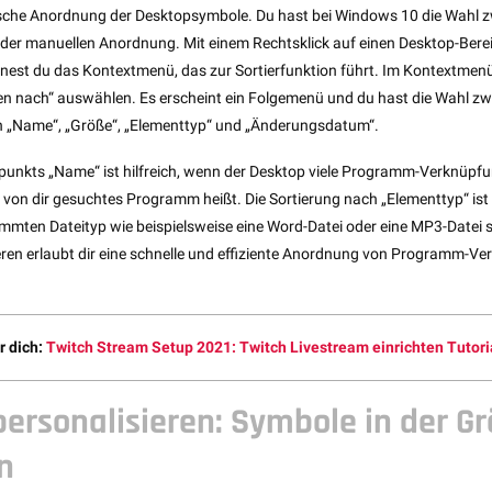
ische Anordnung der Desktopsymbole. Du hast bei Windows 10 die Wahl 
er manuellen Anordnung. Mit einem Rechtsklick auf einen Desktop-Bereic
fnest du das Kontextmenü, das zur Sortierfunktion führt. Im Kontextmenü
n nach“ auswählen. Es erscheint ein Folgemenü und du hast die Wahl z
n „Name“, „Größe“, „Elementtyp“ und „Änderungsdatum“.
rpunkts „Name“ ist hilfreich, wenn der Desktop viele Programm-Verknüpf
 von dir gesuchtes Programm heißt. Die Sortierung nach „Elementtyp“ ist f
mmten Dateityp wie beispielsweise eine Word-Datei oder eine MP3-Datei 
ren erlaubt dir eine schnelle und effiziente Anordnung von Programm-V
r dich:
Twitch Stream Setup 2021: Twitch Livestream einrichten Tutori
ersonalisieren: Symbole in der G
n