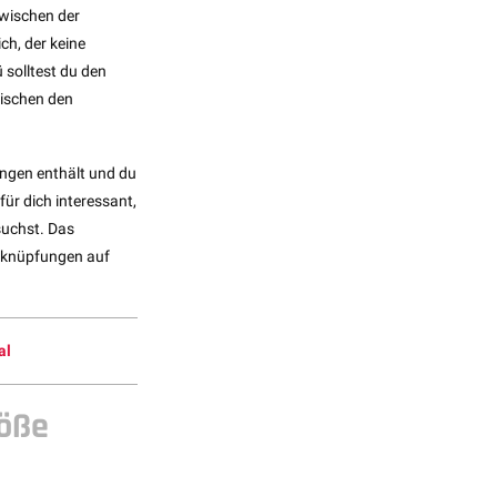
zwischen der
h, der keine
 solltest du den
wischen den
ungen enthält und du
ür dich interessant,
suchst. Das
erknüpfungen auf
al
röße