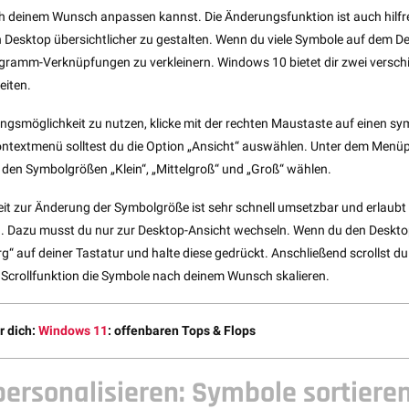
 deinem Wunsch anpassen kannst. Die Änderungsfunktion ist auch hilfre
 Desktop übersichtlicher zu gestalten. Wenn du viele Symbole auf dem D
Programm-Verknüpfungen zu verkleinern. Windows 10 bietet dir zwei versc
iten.
ngsmöglichkeit zu nutzen, klicke mit der rechten Maustaste auf einen sy
ntextmenü solltest du die Option „Ansicht“ auswählen. Unter dem Menüp
den Symbolgrößen „Klein“, „Mittelgroß“ und „Groß“ wählen.
it zur Änderung der Symbolgröße ist sehr schnell umsetzbar und erlaubt di
 Dazu musst du nur zur Desktop-Ansicht wechseln. Wenn du den Desktop 
trg“ auf deiner Tastatur und halte diese gedrückt. Anschließend scrollst 
 Scrollfunktion die Symbole nach deinem Wunsch skalieren.
r dich:
Windows 11
: offenbaren Tops & Flops
personalisieren: Symbole sortiere