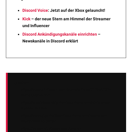
Discord Voice
: Jetzt auf der Xbox gelauncht!
Kick
– der neue Stern am Himmel der Streamer
und Influencer
Discord Ankündigungskanäle einrichten
–
Newskanäle in Discord erklärt
Quellen:
https://support.discord.com/hc/de/articles/217659737-
Game-Overlay-101
https://praxistipps.chip.de/discord-overlay-aktivieren-so-
klappts_103594
https://www.giga.de/tipp/discord-overlay-einschalten-
deaktivieren-so-gehts/
https://streamkit.discord.com/overlay