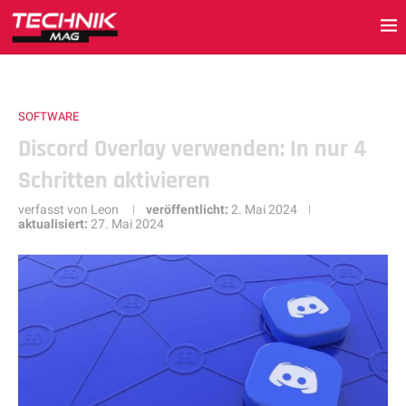
SOFTWARE
Discord Overlay verwenden: In nur 4
Schritten aktivieren
verfasst von
Leon
veröffentlicht:
2. Mai 2024
aktualisiert:
27. Mai 2024