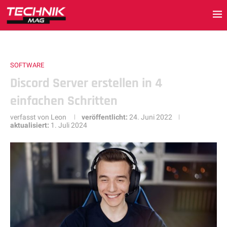
SOFTWARE
Discord Server erstellen in 4
einfachen Schritten
verfasst von
Leon
veröffentlicht:
24. Juni 2022
aktualisiert:
1. Juli 2024