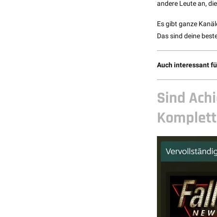
andere Leute an, di
Es gibt ganze Kanäl
Das sind deine best
Auch interessant fü
Sind Ach
Komplett