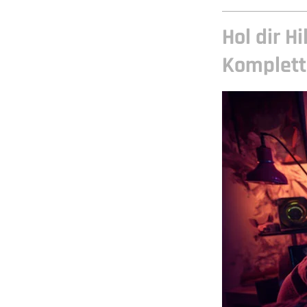
Hol dir H
Komplett