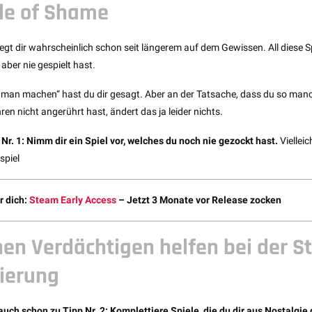
le of Shame
iegt dir wahrscheinlich schon seit längerem auf dem Gewissen. All diese Sp
aber nie gespielt hast.
an machen“ hast du dir gesagt. Aber an der Tatsache, dass du so manche
ren nicht angerührt hast, ändert das ja leider nichts.
Nr. 1: Nimm dir ein Spiel vor, welches du noch nie gezockt hast.
Vielleic
spiel
r dich:
Steam Early Access
– Jetzt 3 Monate vor Release zocken
hen Verdächtigen helfen bei der 
ierung
ch schon zu Tipp Nr. 2: Komplettiere Spiele, die du dir aus Nostalgie 