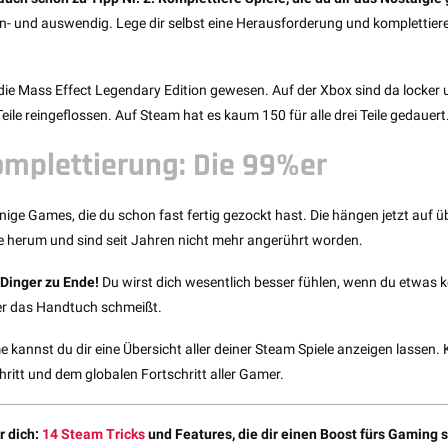
in- und auswendig. Lege dir selbst eine Herausforderung und komplettiere 
 die Mass Effect Legendary Edition gewesen. Auf der Xbox sind da locker 
 Teile reingeflossen. Auf Steam hat es kaum 150 für alle drei Teile gedauert
mplettierung: Die 99%er
nige Games, die du schon fast fertig gezockt hast. Die hängen jetzt auf 
 herum und sind seit Jahren nicht mehr angerührt worden.
 Dinger zu Ende!
Du wirst dich wesentlich besser fühlen, wenn du etwas k
er das Handtuch schmeißt.
e kannst du dir eine Übersicht aller deiner Steam Spiele anzeigen lassen.
ritt und dem globalen Fortschritt aller Gamer.
r dich:
14 Steam Tricks
und Features, die dir einen Boost fürs Gaming