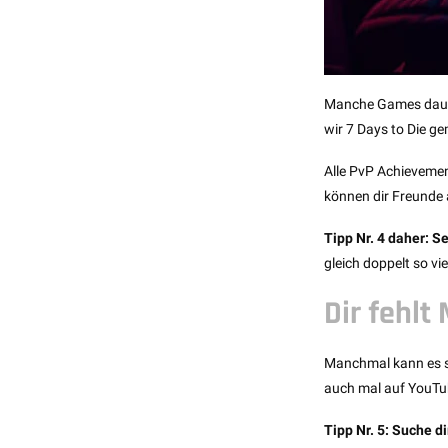
Manche Games dauern
wir 7 Days to Die g
Alle PvP Achievement
können dir Freunde a
Tipp Nr. 4 daher: 
gleich doppelt so vi
Dir fehlt
Manchmal kann es sc
auch mal auf YouTub
Tipp Nr. 5: Suche d