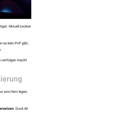
iger. Aktuell zocken
n es kein PvP gibt,
n.
u verfolgen macht
tierung
ur ans Herz legen,
ersetzen.
Guck dir