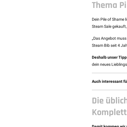
Thema Pi
Dein Pile of Shame l
Steam Sale gekauft, 
„Das Angebot muss m
Steam Bib seit 4 Jah
Deshalb unser Tipp 
dein neues Lieblings
Auch interessant fü
Die üblic
Komplett
Damit kommen wir au