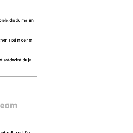
iele, die du mal im
n Titel in deiner
ht entdeckst du ja
Steam
gekauft hast.
Du