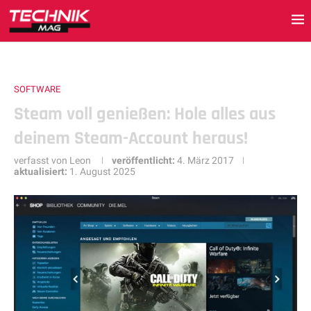
SOFTWARE
Steam voll genießen: Hole alles aus
deinem Steam-Account heraus!
verfasst von
Leon
veröffentlicht:
4. März 2017
aktualisiert:
1. August 2025