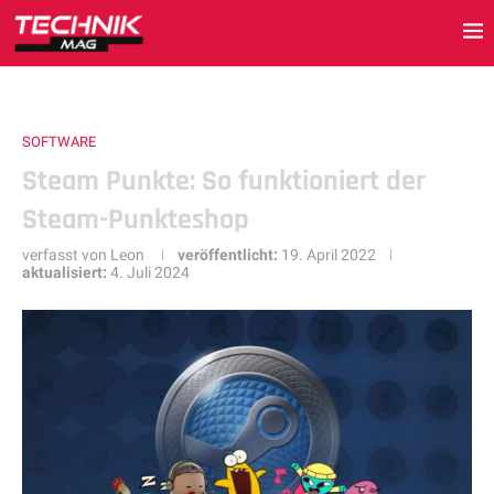
SOFTWARE
Steam Punkte: So funktioniert der
Steam-Punkteshop
verfasst von
Leon
veröffentlicht:
19. April 2022
aktualisiert:
4. Juli 2024