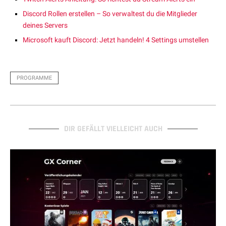
Discord Rollen erstellen – So verwaltest du die Mitglieder
deines Servers
Microsoft kauft Discord: Jetzt handeln! 4 Settings umstellen
PROGRAMME
DIR GEFÄLLT VIELLEICHT AUCH