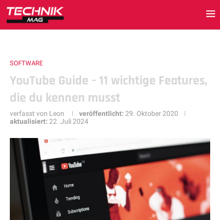
SOFTWARE
YouTube Guide – 11 wichtige Features,
die du kennen musst
verfasst von
Leon
veröffentlicht:
29. Oktober 2020
aktualisiert:
22. Juli 2024