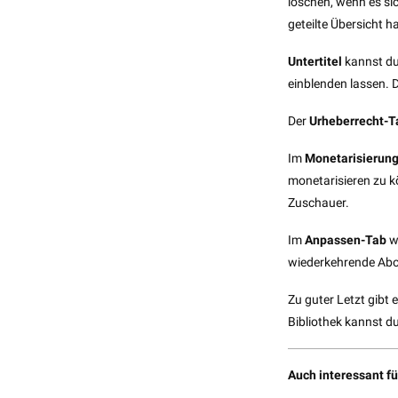
löschen, wenn es si
geteilte Übersicht h
Untertitel
kannst du
einblenden lassen. Di
Der
Urheberrecht-T
Im
Monetarisierun
monetarisieren zu k
Zuschauer.
Im
Anpassen-Tab
wi
wiederkehrende Abon
Zu guter Letzt gibt
Bibliothek kannst d
Auch interessant fü