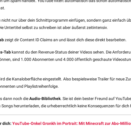
ch um Spam handelt. YouTube filtert automatisch das schon automatisch
ast.
 nicht nur über dein Schnittprogramm einfügen, sondern ganz einfach ü
e Untertitel selbst zu schreiben ist aber äußerst zeitintensiv.
ab
zeigt dir Content ID Claims an und lässt dich diese direkt bearbeiten.
gs-Tab
kannst du den Revenue-Status deiner Videos sehen. Die Anforder
önnen, sind 1.000 Abonnenten und 4.000 öffentlich geschaute Videostun
rd die Kanaloberfläche eingestellt. Also bespielsweise Trailer für neue Z
nenten und Playlistreihenfolge.
 es dann noch die
Audio-Bibliothek
. Sie ist dein bester Freund auf YouTube
u Songs herunterladen, die urheberrechtlich keine Konsequenzen für dich
r dich:
YouTube-Onkel Gronkh im Portrait: Mit Minecraft zur Abo-Milli