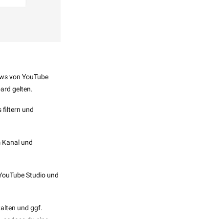
 News von YouTube
ard gelten.
 filtern und
m Kanal und
on YouTube Studio und
alten und ggf.