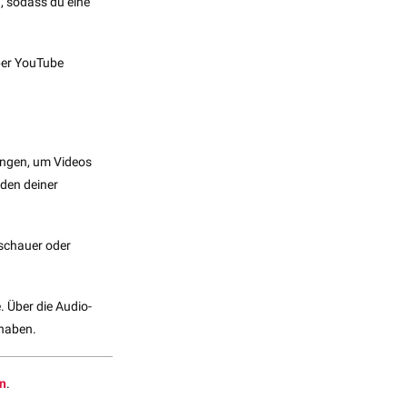
, sodass du eine
ber YouTube
ungen, um Videos
den deiner
uschauer oder
. Über die Audio-
 haben.
on
.