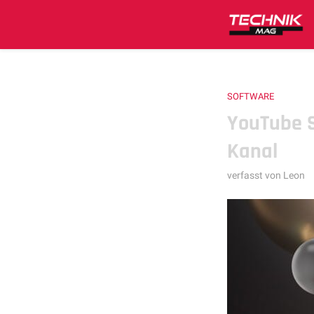
SOFTWARE
YouTube S
Kanal
verfasst von
Leon