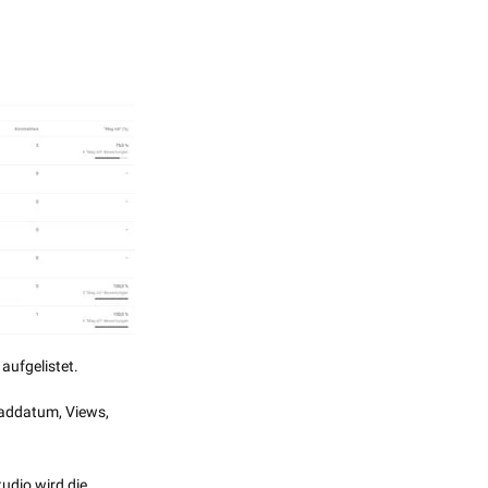
aufgelistet.
oaddatum, Views,
udio wird die