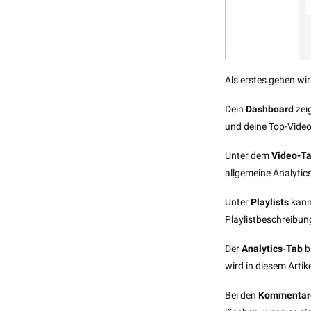
Als erstes gehen wir
Dein
Dashboard
zei
und deine Top-Video
Unter dem
Video-T
allgemeine Analytic
Unter
Playlists
kann
Playlistbeschreibu
Der
Analytics-Tab
bi
wird in diesem Artik
Bei den
Kommenta