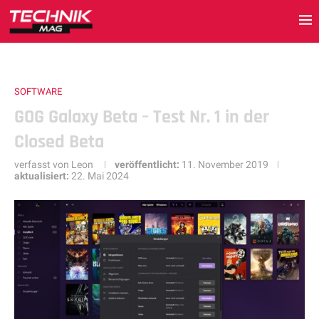
SOFTWARE
GOG Galaxy Beta – Test Nr. 1 in der
Closed Beta
verfasst von
Leon
veröffentlicht:
11. November 2019
aktualisiert:
22. Mai 2024