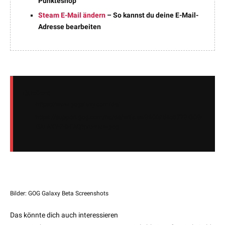
Punkteshop
Steam E-Mail ändern
– So kannst du deine E-Mail-
Adresse bearbeiten
Quellen:
https://www.gogalaxy.com/de/
https://support.gog.com/hc/de/articles/360025458773-GOG-
GALAXY-2-0-FAQ?product=gog
Bilder: GOG Galaxy Beta Screenshots
Das könnte dich auch interessieren